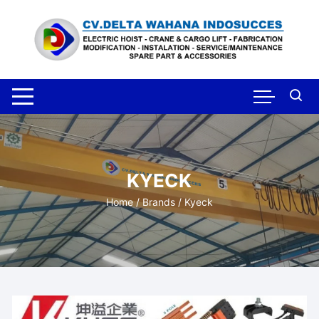
Skip
to
content
KYECK
Home
/ Brands / Kyeck