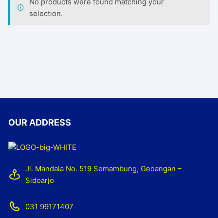
No products were found matching your
selection.
OUR ADDRESS
Jl. Mandala No. 519 Semambung, Gedangan –
Sidoarjo
031 99171407