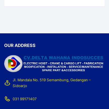
OUR ADDRESS
Jl. Mandala No. 519 Semambung, Gedangan –
Sidoarjo
031 99171407