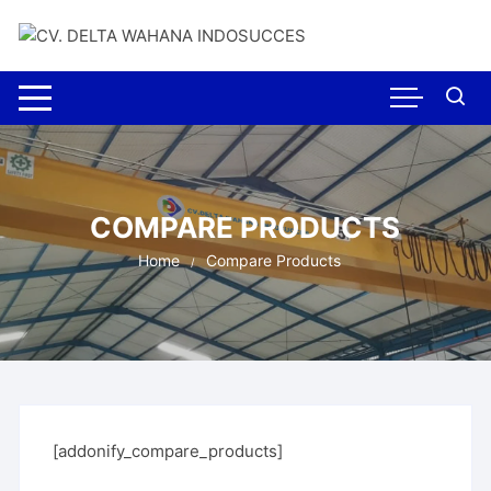
Skip
to
content
COMPARE PRODUCTS
Home
Compare Products
[addonify_compare_products]