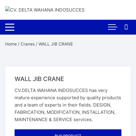
Skip
to
content
Home
/
Cranes
/ WALL JIB CRANE
WALL JIB CRANE
CV.DELTA WAHANA INDOSUCCES has very
mature experience supported by quality products
and a team of experts in their fields. DESIGN,
FABRICATION, MODIFICATION, INSTALLATION,
MAINTENANCE & SERVICE services.
BUY PRODUCT