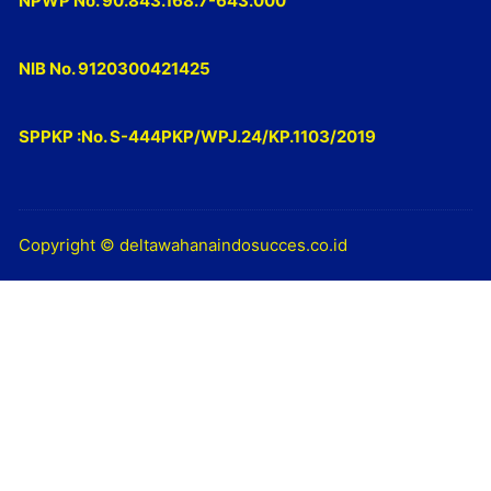
NPWP No. 90.843.168.7-643.000
NIB No. 9120300421425
SPPKP :No. S-444PKP/WPJ.24/KP.1103/2019
Copyright © deltawahanaindosucces.co.id